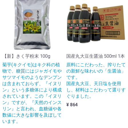
【新】きく芋粉末 100g
国産丸大豆生醤油 500ml 1本
菊芋(キクイモ)はキク科の植
原料にこだわった、搾りたて
物で、糖質にはジャガイモや
の新鮮な味わいの「生醤油」
サツマイモのようなデンプン
です。
は含まれておらず、『イヌリ
国産丸大豆、天日塩を使用
ン』という多糖体により構成
し、材料はこだわって選りす
されています。この『イヌリ
ぐりました。
ン』ですが、『天然のインス
¥ 864
リン』と言われ、血糖値や各
数値に大きな影響を及ぼして
います。