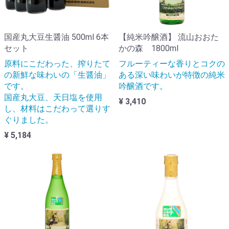
国産丸大豆生醤油 500ml 6本
【純米吟醸酒】 流山おおた
セット
かの森 1800ml
原料にこだわった、搾りたて
フルーティーな香りとコクの
の新鮮な味わいの「生醤油」
ある深い味わいが特徴の純米
です。
吟醸酒です。
国産丸大豆、天日塩を使用
¥ 3,410
し、材料はこだわって選りす
ぐりました。
¥ 5,184